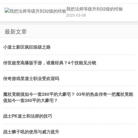
了
我把法师等级升到32级的经验
大
2025-03-08
量
传
奇
最新文章
私
服
出
小道士新区疯狂练级之路
现
了
传世超变高爆版手游，谁最经典？4个技能见分晓
又
要
有
传奇游戏里道士职业受欢迎吗
好
多
魔杖竟能值如今一套280平的大豪宅？ 03年的热血传奇一把魔杖竟能
垃
值如今一套280平的大豪宅？
圾
坑
人
战士PK道士和法师的技巧
了
（
战士狮子吼的使用与威力提升