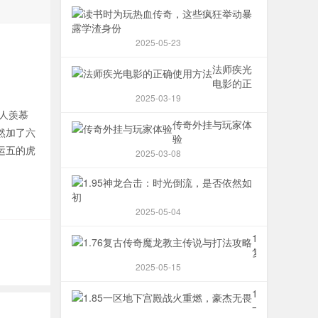
读
书
时
2025-05-23
为
玩
法师疾光
热
电影的正
血
确使用方
2025-03-19
传
法
人羡慕
传奇外挂与玩家体
奇，
然加了六
验
这
运五的虎
些
2025-03-08
疯
1.95
狂
神
举
龙
动
2025-05-04
合
暴
击：
1.76
露
时
复
学
光
古
渣
2025-05-15
倒
传
身
1.85
流，
奇
份
一
是
魔