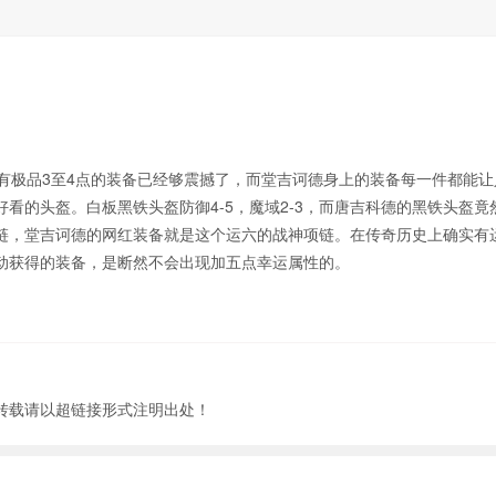
极品3至4点的装备已经够震撼了，而堂吉诃德身上的装备每一件都能让
看的头盔。白板黑铁头盔防御4-5，魔域2-3，而唐吉科德的黑铁头盔竟
链，堂吉诃德的网红装备就是这个运六的战神项链。在传奇历史上确实有
动获得的装备，是断然不会出现加五点幸运属性的。
转载请以超链接形式注明出处！