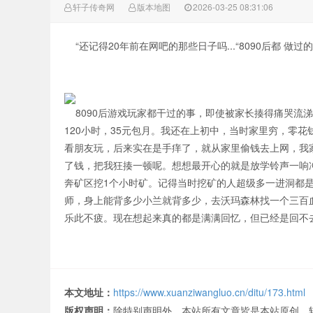
轩子传奇网
版本地图
2026-03-25 08:31:06
“还记得20年前在网吧的那些日子吗...“8090后都 做过
8090后游戏玩家都干过的事，即使被家长揍得痛哭流涕
120小时，35元包月。我还在上初中，当时家里穷，零
看朋友玩，后来实在是手痒了，就从家里偷钱去上网，我
了钱，把我狂揍一顿呢。想想最开心的就是放学铃声一响
奔矿区挖1个小时矿。记得当时挖矿的人超级多一进洞都
师，身上能背多少小兰就背多少，去沃玛森林找一个三百
乐此不疲。现在想起来真的都是满满回忆，但已经是回不
本文地址：
https://www.xuanziwangluo.cn/ditu/173.html
版权声明：
除特别声明外，本站所有文章皆是本站原创，