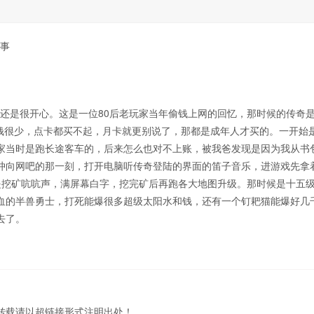
的事
还是很开心。这是一位80后老玩家当年偷钱上网的回忆，那时候的传奇是
花钱很少，点卡都买不起，月卡就更别说了，那都是成年人才买的。一开始
家当时是跑长途客车的，后来怎么也对不上账，被我爸发现是因为我从书
冲向网吧的那一刻，打开电脑听传奇登陆的界面的笛子音乐，进游戏先拿
是挖矿吭吭声，满屏幕白字，挖完矿后再跑各大地图升级。那时候是十五
血的半兽勇士，打死能爆很多超级太阳水和钱，还有一个钉耙猫能爆好几
去了。
转载请以超链接形式注明出处！