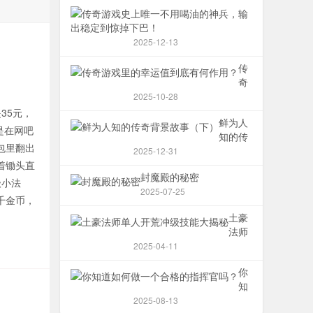
传
奇
游
2025-12-13
戏
史
传
上
奇
唯
游
2025-10-28
一
戏
35元，
鲜为人
不
里
是在网吧
知的传
用
的
包里翻出
奇背景
喝
2025-12-31
幸
故事
油
着锄头直
运
封魔殿的秘密
（下）
的
值
级小法
2025-07-25
神
到
千金币，
兵，
底
土豪
输
有
法师
出
何
单人
2025-04-11
稳
作
开荒
定
用？
你
冲级
到
知
技能
惊
道
2025-08-13
大揭
掉