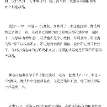
西，没什么的”，可小编仔细一瞧，好家伙，视频里展示的装备，
各个都是极品。
魔法2 - 13，幸运 + 7的魔杖。修炼满了，幸运也拉满，魔法属
性还多跳了一点。虽说最近百区的油价跟着国际石油价格一起降
了，但想喝油喝到运7，花费也不是个小数目。单看属性，和珍贵
的双7骨玉权杖差不多。不过珍贵程度和颜值，就比不过骨玉权杖
了。但对小编这样的普通玩家来说，这两把武器都是可遇不可求的
大极品。
飘老板包裹里除了手上那把魔杖，还有一把魔法2 - 12，幸运 +
6的魔杖。魔法和幸运稍微差点，但还是能和血饮、骨玉等法师毕
业武器比一比。
道术1 - 3，幸运 + 2的白色虎齿项链。这项链能跟前面的魔杖凑