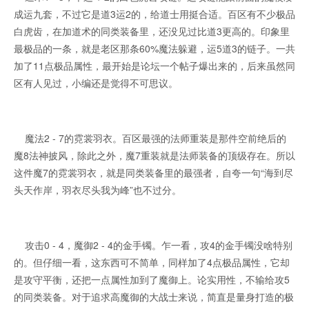
成运九套，不过它是道3运2的，给道士用挺合适。百区有不少极品
白虎齿，在加道术的同类装备里，还没见过比道3更高的。印象里
最极品的一条，就是老区那条60%魔法躲避，运5道3的链子。一共
加了11点极品属性，最开始是论坛一个帖子爆出来的，后来虽然同
区有人见过，小编还是觉得不可思议。
魔法2 - 7的霓裳羽衣。百区最强的法师重装是那件空前绝后的
魔8法神披风，除此之外，魔7重装就是法师装备的顶级存在。所以
这件魔7的霓裳羽衣，就是同类装备里的最强者，自夸一句“海到尽
头天作岸，羽衣尽头我为峰”也不过分。
攻击0 - 4，魔御2 - 4的金手镯。乍一看，攻4的金手镯没啥特别
的。但仔细一看，这东西可不简单，同样加了4点极品属性，它却
是攻守平衡，还把一点属性加到了魔御上。论实用性，不输给攻5
的同类装备。对于追求高魔御的大战士来说，简直是量身打造的极